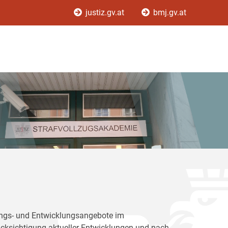
justiz.gv.at
bmj.gv.at
dungs- und Entwicklungsangebote im
rücksichtigung aktueller Entwicklungen und nach