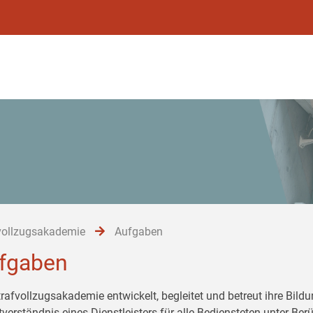
vollzugsakademie
Aufgaben
fgaben
trafvollzugsakademie entwickelt, begleitet und betreut ihre Bil
tverständnis eines Dienstleisters für alle Bediensteten unter Be