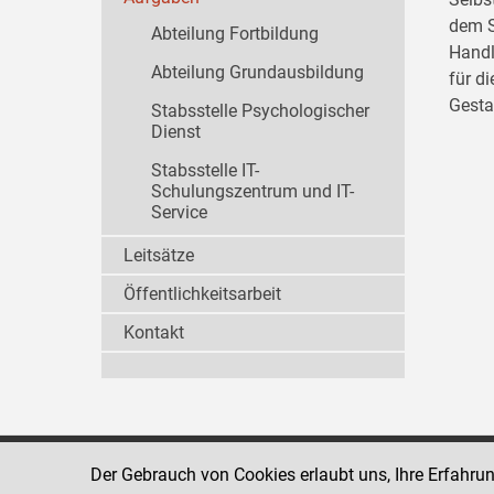
dem S
Abteilung Fortbildung
Handl
Abteilung Grundausbildung
für d
Gesta
Stabsstelle Psychologischer
Dienst
Stabsstelle IT-
Schulungszentrum und IT-
Service
Leitsätze
Öffentlichkeitsarbeit
Kontakt
Der Gebrauch von Cookies erlaubt uns, Ihre Erfahru
Strafvollzugsakademie
1080 Wien