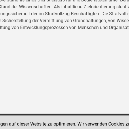
tand der Wissenschaften. Als inhaltliche Zielorientierung ste
ungssicherheit der im Strafvollzug Beschäftigten. Die Strafvo
ie Sicherstellung der Vermittlung von Grundhaltungen, von Wissen
ltung von Entwicklungsprozessen von Menschen und Organisat
ngen auf dieser Website zu optimieren. Wir verwenden Cookies z
Social Media Kanäle