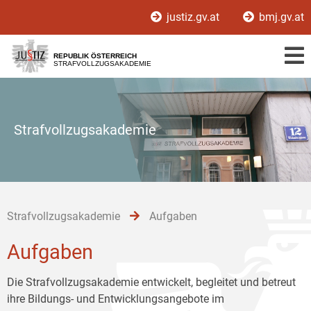
Zur
Zum
Zum
justiz.gv.at
bmj.gv.at
Hauptnavigation
Inhalt
Untermenü
[1]
[2]
[3]
REPUBLIK ÖSTERREICH
STRAFVOLLZUGSAKADEMIE
Strafvollzugsakademie
Strafvollzugsakademie
Aufgaben
Aufgaben
Die Strafvollzugsakademie entwickelt, begleitet und betreut
ihre Bildungs- und Entwicklungsangebote im