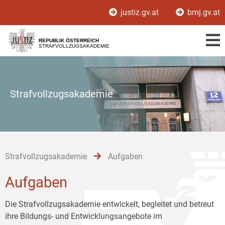
Zur
Zum
Zum
justiz.gv.at
bmj.gv.at
Hauptnavigation
Inhalt
Untermenü
[1]
[2]
[3]
REPUBLIK ÖSTERREICH
STRAFVOLLZUGSAKADEMIE
Strafvollzugsakademie
Strafvollzugsakademie
Aufgaben
Aufgaben
Die Strafvollzugsakademie entwickelt, begleitet und betreut
ihre Bildungs- und Entwicklungsangebote im