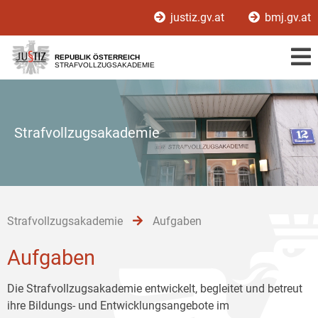
Zur
Zum
Zum
justiz.gv.at
bmj.gv.at
Hauptnavigation
Inhalt
Untermenü
[1]
[2]
[3]
REPUBLIK ÖSTERREICH
STRAFVOLLZUGSAKADEMIE
Strafvollzugsakademie
Strafvollzugsakademie
Aufgaben
Aufgaben
Die Strafvollzugsakademie entwickelt, begleitet und betreut
ihre Bildungs- und Entwicklungsangebote im