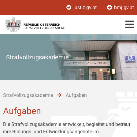
Zur
Zum
Zum
justiz.gv.at
bmj.gv.at
Hauptnavigation
Inhalt
Untermenü
[1]
[2]
[3]
REPUBLIK ÖSTERREICH
STRAFVOLLZUGSAKADEMIE
Strafvollzugsakademie
Strafvollzugsakademie
Aufgaben
Aufgaben
Die Strafvollzugsakademie entwickelt, begleitet und betreut
ihre Bildungs- und Entwicklungsangebote im