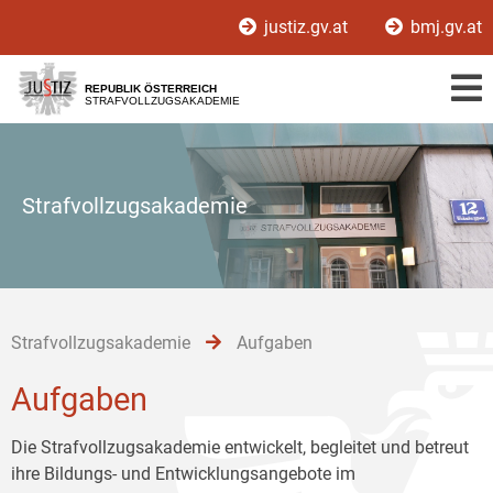
Zur
Zum
Zum
justiz.gv.at
bmj.gv.at
Hauptnavigation
Inhalt
Untermenü
[1]
[2]
[3]
REPUBLIK ÖSTERREICH
STRAFVOLLZUGSAKADEMIE
Strafvollzugsakademie
Strafvollzugsakademie
Aufgaben
Aufgaben
Die Strafvollzugsakademie entwickelt, begleitet und betreut
ihre Bildungs- und Entwicklungsangebote im