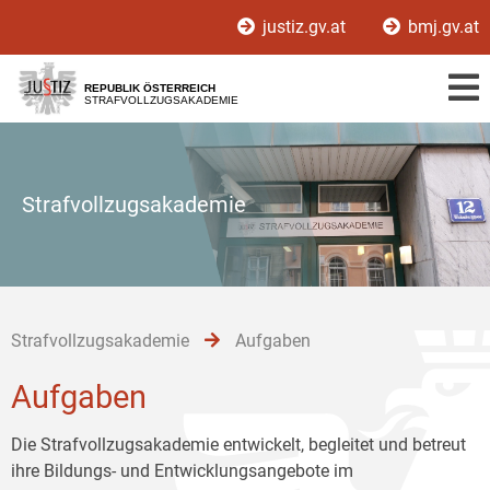
Zur
Zum
Zum
justiz.gv.at
bmj.gv.at
Hauptnavigation
Inhalt
Untermenü
[1]
[2]
[3]
REPUBLIK ÖSTERREICH
STRAFVOLLZUGSAKADEMIE
Strafvollzugsakademie
Strafvollzugsakademie
Aufgaben
Aufgaben
Die Strafvollzugsakademie entwickelt, begleitet und betreut
ihre Bildungs- und Entwicklungsangebote im