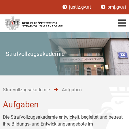
Zur
Zum
Zum
justiz.gv.at
bmj.gv.at
Hauptnavigation
Inhalt
Untermenü
[1]
[2]
[3]
REPUBLIK ÖSTERREICH
STRAFVOLLZUGSAKADEMIE
Strafvollzugsakademie
Strafvollzugsakademie
Aufgaben
Aufgaben
Die Strafvollzugsakademie entwickelt, begleitet und betreut
ihre Bildungs- und Entwicklungsangebote im