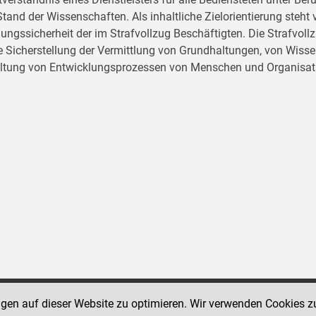
tand der Wissenschaften. Als inhaltliche Zielorientierung ste
ungssicherheit der im Strafvollzug Beschäftigten. Die Strafvo
ie Sicherstellung der Vermittlung von Grundhaltungen, von Wissen
ltung von Entwicklungsprozessen von Menschen und Organisat
ngen auf dieser Website zu optimieren. Wir verwenden Cookies z
Social Media Kanäle