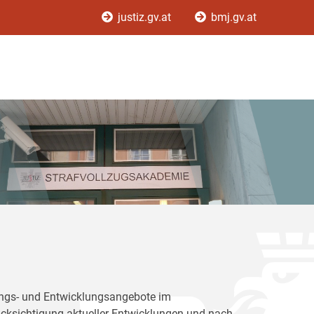
justiz.gv.at
bmj.gv.at
dungs- und Entwicklungsangebote im
rücksichtigung aktueller Entwicklungen und nach