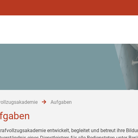
vollzugsakademie
Aufgaben
fgaben
trafvollzugsakademie entwickelt, begleitet und betreut ihre Bil
tverständnis eines Dienstleisters für alle Bediensteten unter Be