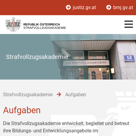
Zur
Zum
Zum
justiz.gv.at
bmj.gv.at
Hauptnavigation
Inhalt
Untermenü
[1]
[2]
[3]
REPUBLIK ÖSTERREICH
STRAFVOLLZUGSAKADEMIE
Strafvollzugsakademie
Strafvollzugsakademie
Aufgaben
Aufgaben
Die Strafvollzugsakademie entwickelt, begleitet und betreut
ihre Bildungs- und Entwicklungsangebote im