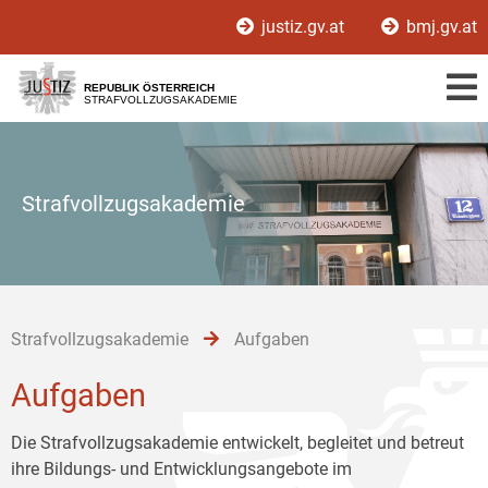
Zur
Zum
Zum
justiz.gv.at
bmj.gv.at
Hauptnavigation
Inhalt
Untermenü
[1]
[2]
[3]
REPUBLIK ÖSTERREICH
STRAFVOLLZUGSAKADEMIE
Strafvollzugsakademie
Strafvollzugsakademie
Aufgaben
Aufgaben
Die Strafvollzugsakademie entwickelt, begleitet und betreut
ihre Bildungs- und Entwicklungsangebote im