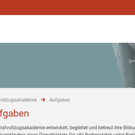
vollzugsakademie
Aufgaben
fgaben
trafvollzugsakademie entwickelt, begleitet und betreut ihre Bil
tverständnis eines Dienstleisters für alle Bediensteten unter Be