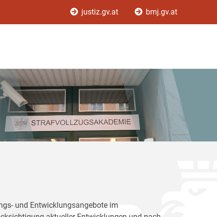
justiz.gv.at
bmj.gv.at
dungs- und Entwicklungsangebote im
rücksichtigung aktueller Entwicklungen und nach