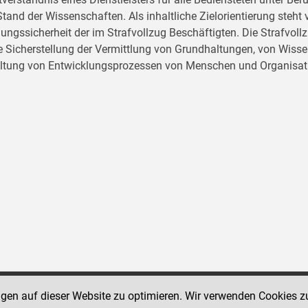
tand der Wissenschaften. Als inhaltliche Zielorientierung ste
ungssicherheit der im Strafvollzug Beschäftigten. Die Strafvo
ie Sicherstellung der Vermittlung von Grundhaltungen, von Wissen
ltung von Entwicklungsprozessen von Menschen und Organisat
ngen auf dieser Website zu optimieren. Wir verwenden Cookies z
Social Media Kanäle