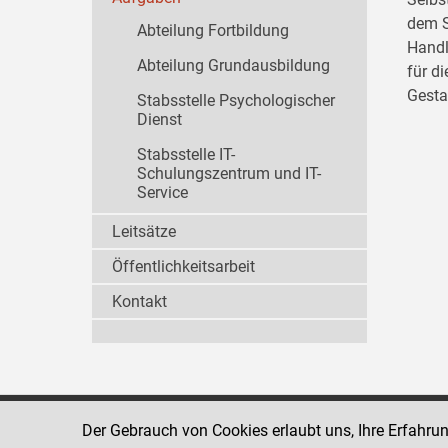
dem S
Abteilung Fortbildung
Handl
Abteilung Grundausbildung
für d
Gesta
Stabsstelle Psychologischer
Dienst
Stabsstelle IT-
Schulungszentrum und IT-
Service
Leitsätze
Öffentlichkeitsarbeit
Kontakt
Der Gebrauch von Cookies erlaubt uns, Ihre Erfahru
Strafvollzugsakademie
1080 Wien