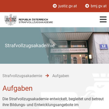
Zur
Zum
Zum
justiz.gv.at
bmj.gv.at
Hauptnavigation
Inhalt
Untermenü
[1]
[2]
[3]
REPUBLIK ÖSTERREICH
STRAFVOLLZUGSAKADEMIE
Strafvollzugsakademie
Strafvollzugsakademie
Aufgaben
Aufgaben
Die Strafvollzugsakademie entwickelt, begleitet und betreut
ihre Bildungs- und Entwicklungsangebote im