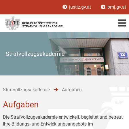
Zur
Zum
Zum
justiz.gv.at
bmj.gv.at
Hauptnavigation
Inhalt
Untermenü
[1]
[2]
[3]
REPUBLIK ÖSTERREICH
STRAFVOLLZUGSAKADEMIE
Strafvollzugsakademie
Strafvollzugsakademie
Aufgaben
Aufgaben
Die Strafvollzugsakademie entwickelt, begleitet und betreut
ihre Bildungs- und Entwicklungsangebote im