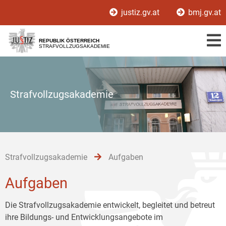
Zur
Zum
Zum
justiz.gv.at
bmj.gv.at
Hauptnavigation
Inhalt
Untermenü
[1]
[2]
[3]
REPUBLIK ÖSTERREICH
STRAFVOLLZUGSAKADEMIE
Strafvollzugsakademie
Strafvollzugsakademie
Aufgaben
Aufgaben
Die Strafvollzugsakademie entwickelt, begleitet und betreut
ihre Bildungs- und Entwicklungsangebote im