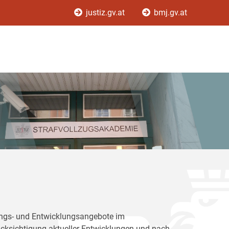
justiz.gv.at
bmj.gv.at
dungs- und Entwicklungsangebote im
rücksichtigung aktueller Entwicklungen und nach