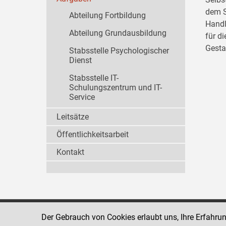
dem S
Abteilung Fortbildung
Handl
Abteilung Grundausbildung
für d
Gesta
Stabsstelle Psychologischer
Dienst
Stabsstelle IT-
Schulungszentrum und IT-
Service
Leitsätze
Öffentlichkeitsarbeit
Kontakt
Der Gebrauch von Cookies erlaubt uns, Ihre Erfahru
Strafvollzugsakademie
1080 Wien