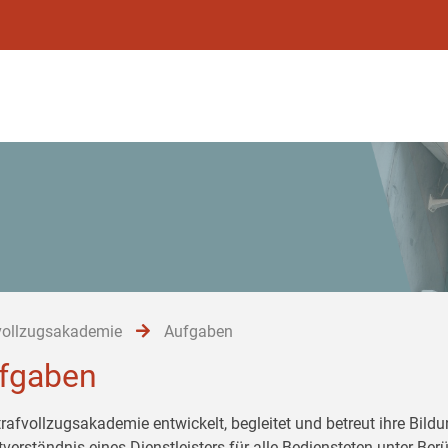
vollzugsakademie
Aufgaben
fgaben
trafvollzugsakademie entwickelt, begleitet und betreut ihre Bil
tverständnis eines Dienstleisters für alle Bediensteten unter Be