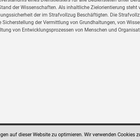
tand der Wissenschaften. Als inhaltliche Zielorientierung ste
ungssicherheit der im Strafvollzug Beschäftigten. Die Strafvo
ie Sicherstellung der Vermittlung von Grundhaltungen, von Wissen
ltung von Entwicklungsprozessen von Menschen und Organisat
ngen auf dieser Website zu optimieren. Wir verwenden Cookies z
Social Media Kanäle