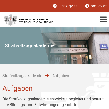
Zur
Zum
Zum
justiz.gv.at
bmj.gv.at
Hauptnavigation
Inhalt
Untermenü
[1]
[2]
[3]
REPUBLIK ÖSTERREICH
STRAFVOLLZUGSAKADEMIE
Strafvollzugsakademie
Strafvollzugsakademie
Aufgaben
Aufgaben
Die Strafvollzugsakademie entwickelt, begleitet und betreut
ihre Bildungs- und Entwicklungsangebote im