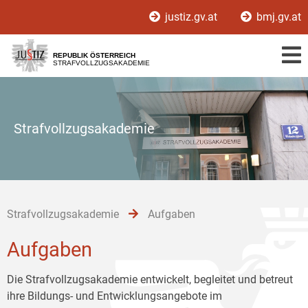
Zur
Zum
Zum
justiz.gv.at
bmj.gv.at
Hauptnavigation
Inhalt
Untermenü
[1]
[2]
[3]
REPUBLIK ÖSTERREICH
STRAFVOLLZUGSAKADEMIE
Strafvollzugsakademie
Strafvollzugsakademie
Aufgaben
Aufgaben
Die Strafvollzugsakademie entwickelt, begleitet und betreut
ihre Bildungs- und Entwicklungsangebote im