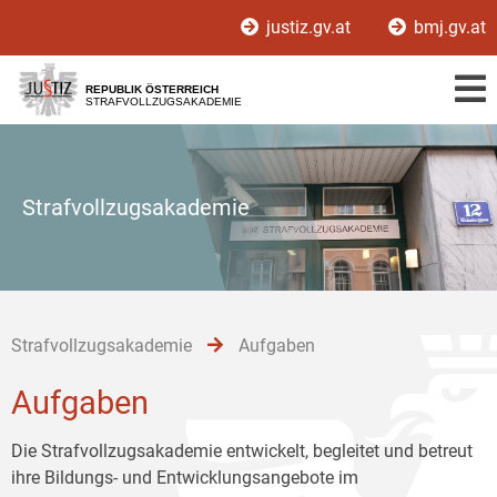
Zur
Zum
Zum
justiz.gv.at
bmj.gv.at
Hauptnavigation
Inhalt
Untermenü
[1]
[2]
[3]
REPUBLIK ÖSTERREICH
STRAFVOLLZUGSAKADEMIE
Strafvollzugsakademie
Strafvollzugsakademie
Aufgaben
Aufgaben
Die Strafvollzugsakademie entwickelt, begleitet und betreut
ihre Bildungs- und Entwicklungsangebote im