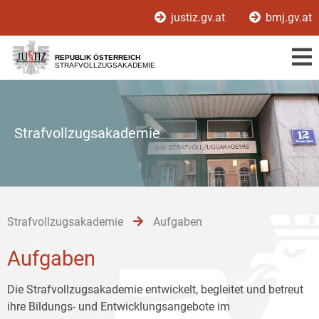
Zur
Zum
Zum
justiz.gv.at
bmj.gv.at
Hauptnavigation
Inhalt
Untermenü
[1]
[2]
[3]
REPUBLIK ÖSTERREICH
STRAFVOLLZUGSAKADEMIE
Strafvollzugsakademie
Strafvollzugsakademie
Aufgaben
Aufgaben
Die Strafvollzugsakademie entwickelt, begleitet und betreut
ihre Bildungs- und Entwicklungsangebote im