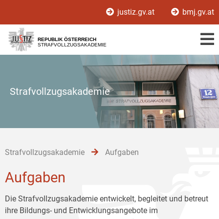
Zur
Zum
Zum
justiz.gv.at
bmj.gv.at
Hauptnavigation
Inhalt
Untermenü
[1]
[2]
[3]
REPUBLIK ÖSTERREICH
STRAFVOLLZUGSAKADEMIE
Strafvollzugsakademie
Strafvollzugsakademie
Aufgaben
Aufgaben
Die Strafvollzugsakademie entwickelt, begleitet und betreut
ihre Bildungs- und Entwicklungsangebote im