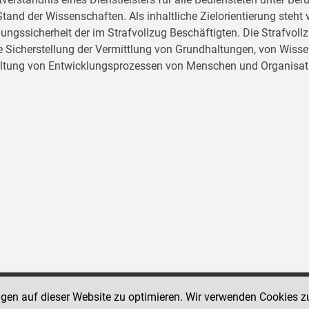
tand der Wissenschaften. Als inhaltliche Zielorientierung ste
ungssicherheit der im Strafvollzug Beschäftigten. Die Strafvo
ie Sicherstellung der Vermittlung von Grundhaltungen, von Wissen
ltung von Entwicklungsprozessen von Menschen und Organisat
ngen auf dieser Website zu optimieren. Wir verwenden Cookies z
Social Media Kanäle