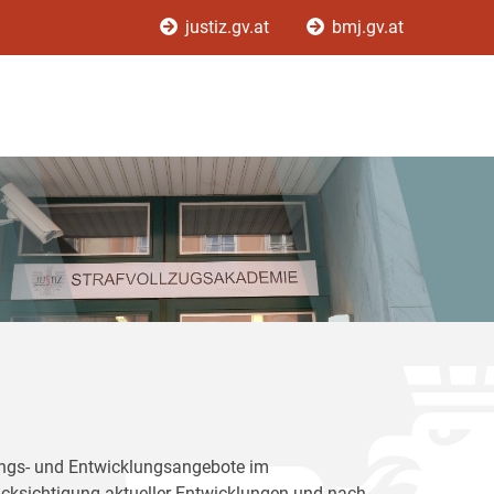
justiz.gv.at
bmj.gv.at
dungs- und Entwicklungsangebote im
rücksichtigung aktueller Entwicklungen und nach