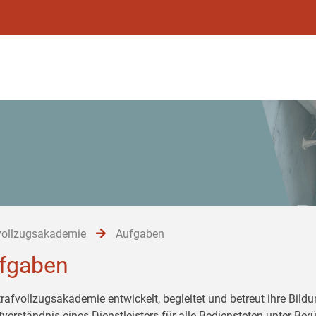
vollzugsakademie
Aufgaben
fgaben
trafvollzugsakademie entwickelt, begleitet und betreut ihre Bil
tverständnis eines Dienstleisters für alle Bediensteten unter Be