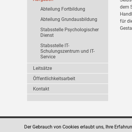
dem S
Abteilung Fortbildung
Handl
Abteilung Grundausbildung
für d
Gesta
Stabsstelle Psychologischer
Dienst
Stabsstelle IT-
Schulungszentrum und IT-
Service
Leitsätze
Öffentlichkeitsarbeit
Kontakt
Der Gebrauch von Cookies erlaubt uns, Ihre Erfahru
Strafvollzugsakademie
1080 Wien