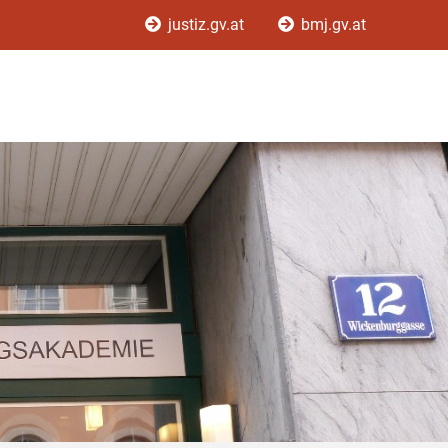
justiz.gv.at
bmj.gv.at