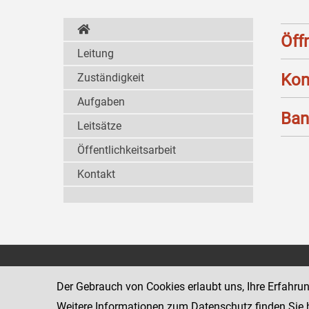
Öff
Leitung
Kon
Zuständigkeit
Aufgaben
Ban
Leitsätze
Öffentlichkeitsarbeit
Kontakt
Strafvollzugsakademie
1080 Wien
Wickenburgga
Der Gebrauch von Cookies erlaubt uns, Ihre Erfahru
www.justiz.gv.at/stak
Weitere Informationen zum Datenschutz finden Sie