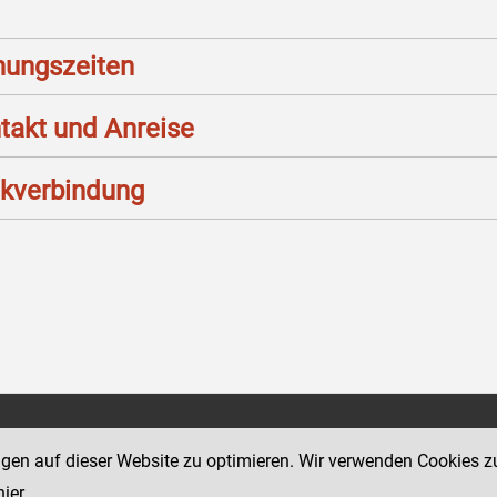
nungszeiten
takt und Anreise
kverbindung
Social Media Kanäle
sse 12
ngen auf dieser Website zu optimieren. Wir verwenden Cookies z
der Justiz und des BMJ
hier
.