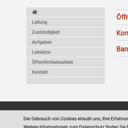
Öff
Leitung
Kon
Zuständigkeit
Aufgaben
Ban
Leitsätze
Öffentlichkeitsarbeit
Kontakt
Strafvollzugsakademie
1080 Wien
Wickenburgga
Der Gebrauch von Cookies erlaubt uns, Ihre Erfahru
www.justiz.gv.at/stak
Weitere Informationen zum Datenschutz finden Sie