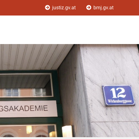
justiz.gv.at
bmj.gv.at