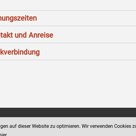
nungszeiten
takt und Anreise
kverbindung
Social Media Kanäle
sse 12
ngen auf dieser Website zu optimieren. Wir verwenden Cookies z
der Justiz und des BMJ
hier
.