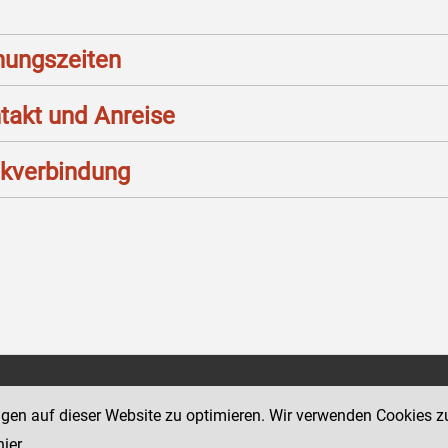
nungszeiten
takt und Anreise
kverbindung
Social Media Kanäle
sse 12
ngen auf dieser Website zu optimieren. Wir verwenden Cookies z
der Justiz und des BMJ
hier
.