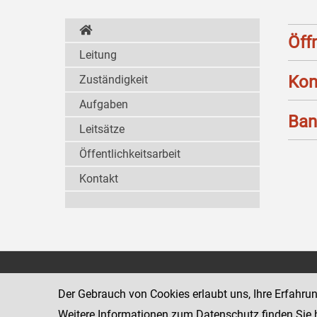
Öff
Leitung
Kon
Zuständigkeit
Aufgaben
Ban
Leitsätze
Öffentlichkeitsarbeit
Kontakt
Strafvollzugsakademie
1080 Wien
Wickenburgga
Der Gebrauch von Cookies erlaubt uns, Ihre Erfahru
www.justiz.gv.at/stak
Weitere Informationen zum Datenschutz finden Sie