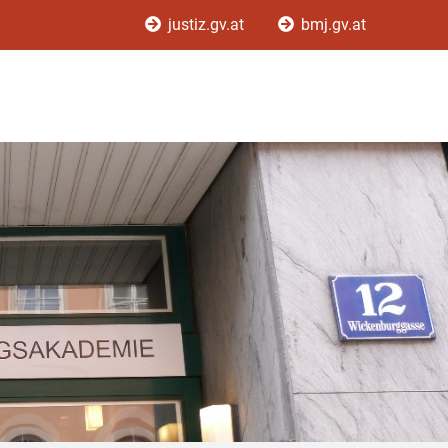
justiz.gv.at
bmj.gv.at