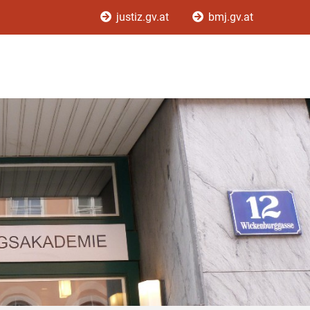
justiz.gv.at
bmj.gv.at