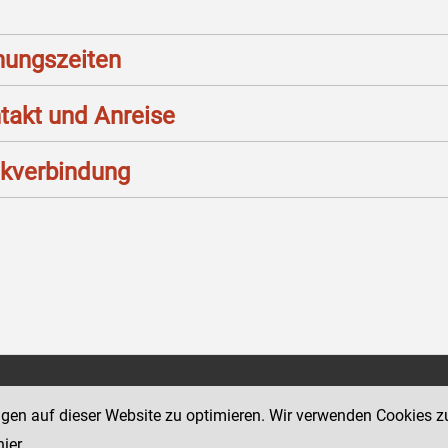
nungszeiten
takt und Anreise
kverbindung
Social Media Kanäle
sse 12
ngen auf dieser Website zu optimieren. Wir verwenden Cookies z
der Justiz und des BMJ
hier
.