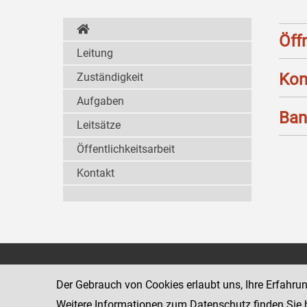
Öff
Leitung
Kon
Zuständigkeit
Aufgaben
Ban
Leitsätze
Öffentlichkeitsarbeit
Kontakt
Strafvollzugsakademie
1080 Wien
Wickenburgga
Der Gebrauch von Cookies erlaubt uns, Ihre Erfahru
www.justiz.gv.at/stak
Weitere Informationen zum Datenschutz finden Sie