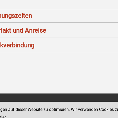
nungszeiten
takt und Anreise
kverbindung
Social Media Kanäle
sse 12
ngen auf dieser Website zu optimieren. Wir verwenden Cookies z
der Justiz und des BMJ
hier
.