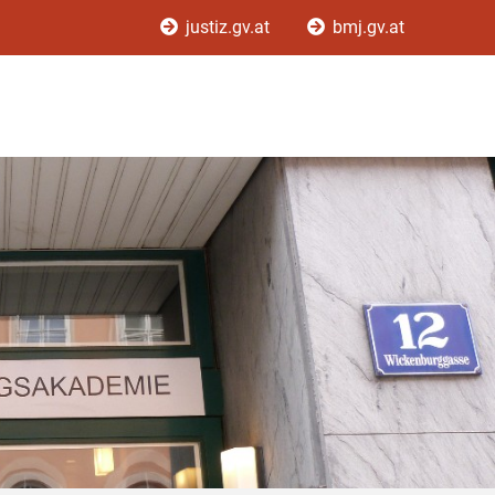
justiz.gv.at
bmj.gv.at