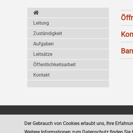
Öff
Leitung
Kon
Zuständigkeit
Aufgaben
Ban
Leitsätze
Öffentlichkeitsarbeit
Kontakt
Strafvollzugsakademie
1080 Wien
Wickenburgga
Der Gebrauch von Cookies erlaubt uns, Ihre Erfahru
www.justiz.gv.at/stak
Weitere Informationen zum Datenschutz finden Sie