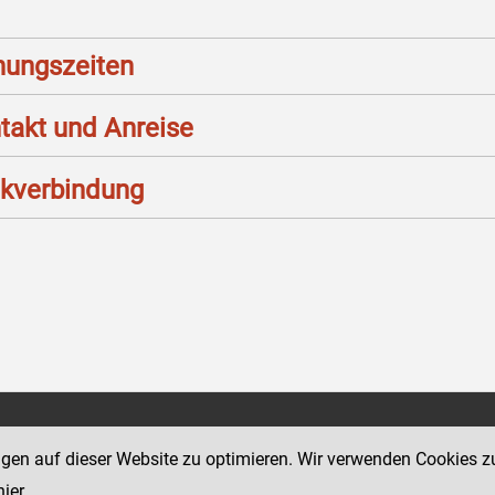
nungszeiten
takt und Anreise
kverbindung
Social Media Kanäle
sse 12
ngen auf dieser Website zu optimieren. Wir verwenden Cookies z
der Justiz und des BMJ
hier
.