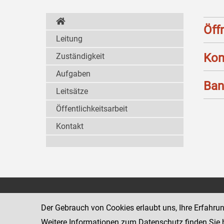
Öff
Leitung
Kon
Zuständigkeit
Aufgaben
Ban
Leitsätze
Öffentlichkeitsarbeit
Kontakt
Strafvollzugsakademie
1080 Wien
Wickenburgga
Der Gebrauch von Cookies erlaubt uns, Ihre Erfahru
www.justiz.gv.at/stak
Weitere Informationen zum Datenschutz finden Sie