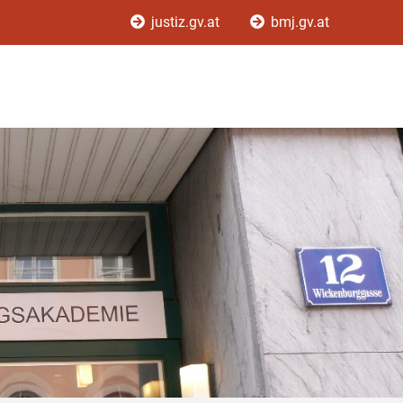
justiz.gv.at
bmj.gv.at