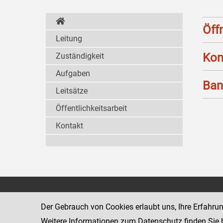
Öff
Leitung
Kon
Zuständigkeit
Aufgaben
Ban
Leitsätze
Öffentlichkeitsarbeit
Kontakt
Strafvollzugsakademie
1080 Wien
Wickenburgga
Der Gebrauch von Cookies erlaubt uns, Ihre Erfahru
www.justiz.gv.at/stak
Weitere Informationen zum Datenschutz finden Sie