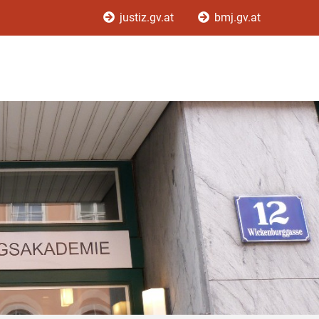
justiz.gv.at
bmj.gv.at