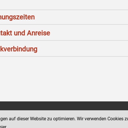
nungszeiten
takt und Anreise
kverbindung
Social Media Kanäle
sse 12
ngen auf dieser Website zu optimieren. Wir verwenden Cookies z
der Justiz und des BMJ
hier
.