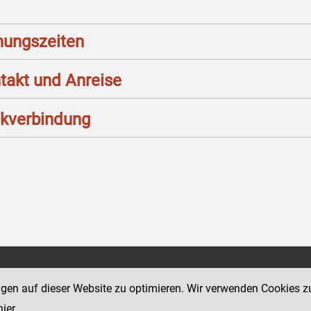
nungszeiten
takt und Anreise
kverbindung
Social Media Kanäle
sse 12
ngen auf dieser Website zu optimieren. Wir verwenden Cookies z
der Justiz und des BMJ
hier
.