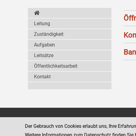
Öff
Leitung
Kon
Zuständigkeit
Aufgaben
Ban
Leitsätze
Öffentlichkeitsarbeit
Kontakt
Strafvollzugsakademie
1080 Wien
Wickenburgga
Der Gebrauch von Cookies erlaubt uns, Ihre Erfahru
www.justiz.gv.at/stak
Weitere Informationen zum Datenschutz finden Sie