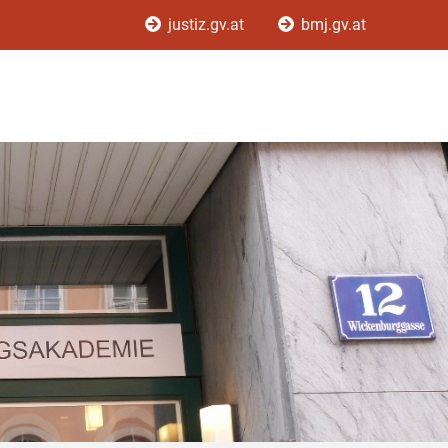
justiz.gv.at
bmj.gv.at