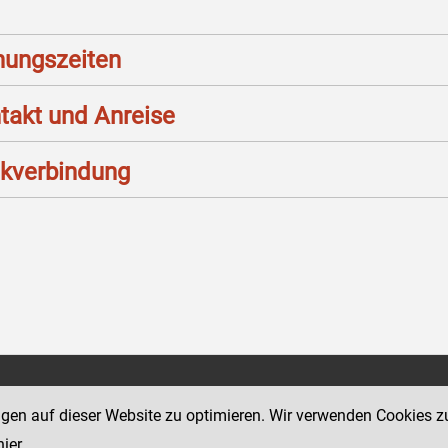
nungszeiten
takt und Anreise
kverbindung
Social Media Kanäle
sse 12
ngen auf dieser Website zu optimieren. Wir verwenden Cookies z
der Justiz und des BMJ
hier
.