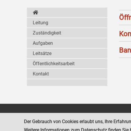
Öff
Leitung
Kon
Zuständigkeit
Aufgaben
Ban
Leitsätze
Öffentlichkeitsarbeit
Kontakt
Strafvollzugsakademie
1080 Wien
Wickenburgga
Der Gebrauch von Cookies erlaubt uns, Ihre Erfahru
www.justiz.gv.at/stak
Weitere Informationen zum Datenschutz finden Sie