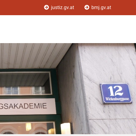
justiz.gv.at
bmj.gv.at