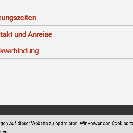
nungszeiten
takt und Anreise
kverbindung
Social Media Kanäle
sse 12
ngen auf dieser Website zu optimieren. Wir verwenden Cookies z
der Justiz und des BMJ
hier
.