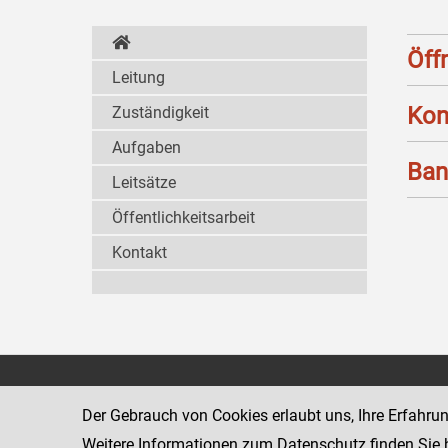
Öff
Leitung
Kon
Zuständigkeit
Aufgaben
Ban
Leitsätze
Öffentlichkeitsarbeit
Kontakt
Strafvollzugsakademie
1080 Wien
Wickenburgga
Der Gebrauch von Cookies erlaubt uns, Ihre Erfahru
www.justiz.gv.at/stak
Weitere Informationen zum Datenschutz finden Sie