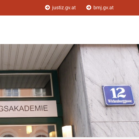
justiz.gv.at
bmj.gv.at