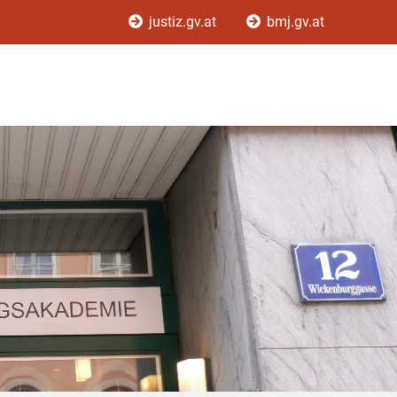
justiz.gv.at
bmj.gv.at