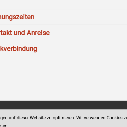
nungszeiten
takt und Anreise
kverbindung
Social Media Kanäle
sse 12
ngen auf dieser Website zu optimieren. Wir verwenden Cookies z
der Justiz und des BMJ
hier
.