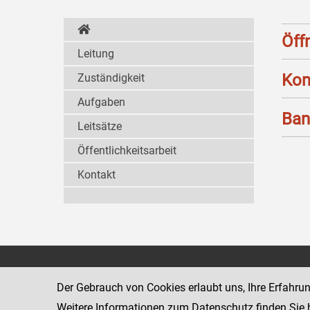
Öff
Leitung
Kon
Zuständigkeit
Aufgaben
Ban
Leitsätze
Öffentlichkeitsarbeit
Kontakt
Strafvollzugsakademie
1080 Wien
Wickenburgga
Der Gebrauch von Cookies erlaubt uns, Ihre Erfahru
www.justiz.gv.at/stak
Weitere Informationen zum Datenschutz finden Sie