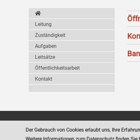
Öff
Leitung
Kon
Zuständigkeit
Aufgaben
Ban
Leitsätze
Öffentlichkeitsarbeit
Kontakt
Strafvollzugsakademie
1080 Wien
Wickenburgga
Der Gebrauch von Cookies erlaubt uns, Ihre Erfahru
www.justiz.gv.at/stak
Weitere Informationen zum Datenschutz finden Sie