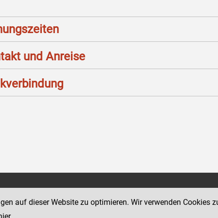
nungszeiten
takt und Anreise
kverbindung
Social Media Kanäle
sse 12
ngen auf dieser Website zu optimieren. Wir verwenden Cookies z
der Justiz und des BMJ
hier
.