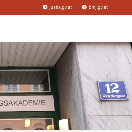
justiz.gv.at
bmj.gv.at