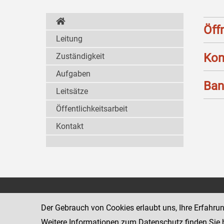
Öff
Leitung
Kon
Zuständigkeit
Aufgaben
Ban
Leitsätze
Öffentlichkeitsarbeit
Kontakt
Strafvollzugsakademie
1080 Wien
Wickenburgga
Der Gebrauch von Cookies erlaubt uns, Ihre Erfahru
www.justiz.gv.at/stak
Weitere Informationen zum Datenschutz finden Sie