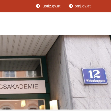
justiz.gv.at
bmj.gv.at