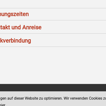
nungszeiten
takt und Anreise
kverbindung
Social Media Kanäle
sse 12
ngen auf dieser Website zu optimieren. Wir verwenden Cookies z
der Justiz und des BMJ
hier
.