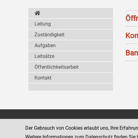
Öff
Leitung
Kon
Zuständigkeit
Aufgaben
Ban
Leitsätze
Öffentlichkeitsarbeit
Kontakt
Strafvollzugsakademie
1080 Wien
Wickenburgga
Der Gebrauch von Cookies erlaubt uns, Ihre Erfahru
www.justiz.gv.at/stak
Weitere Informationen zum Datenschutz finden Sie