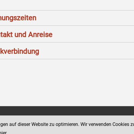
nungszeiten
takt und Anreise
kverbindung
Social Media Kanäle
sse 12
ngen auf dieser Website zu optimieren. Wir verwenden Cookies z
der Justiz und des BMJ
hier
.