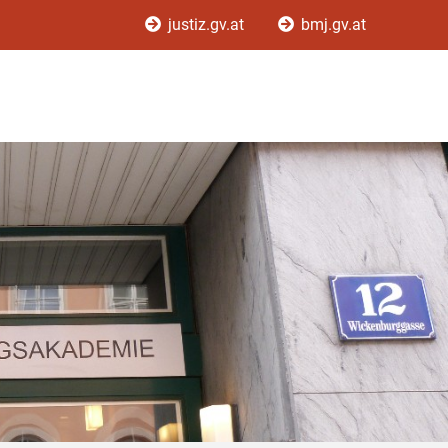
justiz.gv.at
bmj.gv.at