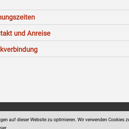
nungszeiten
takt und Anreise
kverbindung
Social Media Kanäle
sse 12
ngen auf dieser Website zu optimieren. Wir verwenden Cookies z
der Justiz und des BMJ
hier
.