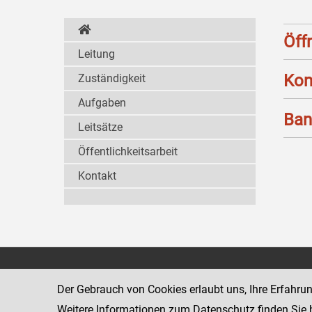
Öff
Leitung
Kon
Zuständigkeit
Aufgaben
Ban
Leitsätze
Öffentlichkeitsarbeit
Kontakt
Strafvollzugsakademie
1080 Wien
Wickenburgga
Der Gebrauch von Cookies erlaubt uns, Ihre Erfahru
www.justiz.gv.at/stak
Weitere Informationen zum Datenschutz finden Sie