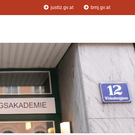
justiz.gv.at
bmj.gv.at