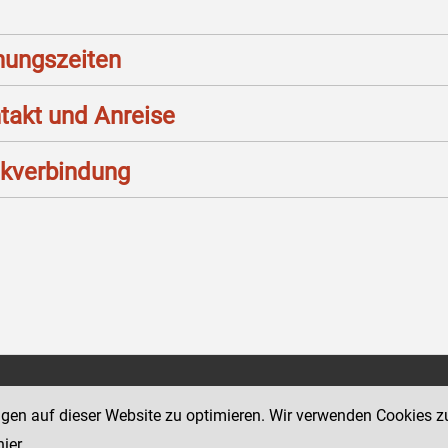
nungszeiten
takt und Anreise
kverbindung
Social Media Kanäle
sse 12
ngen auf dieser Website zu optimieren. Wir verwenden Cookies z
der Justiz und des BMJ
hier
.