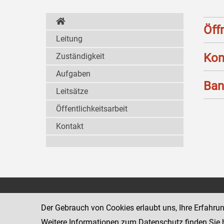
Öff
Leitung
Kon
Zuständigkeit
Aufgaben
Ban
Leitsätze
Öffentlichkeitsarbeit
Kontakt
Strafvollzugsakademie
1080 Wien
Wickenburgga
Der Gebrauch von Cookies erlaubt uns, Ihre Erfahru
www.justiz.gv.at/stak
Weitere Informationen zum Datenschutz finden Sie