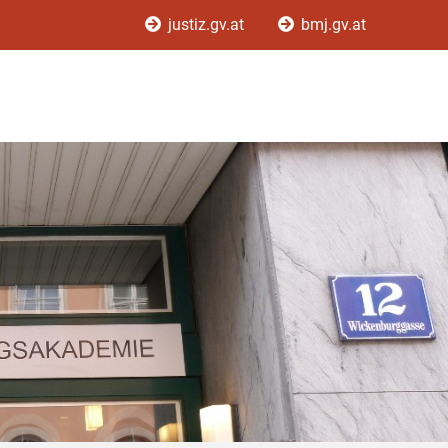
justiz.gv.at
bmj.gv.at