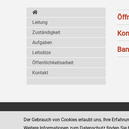
Öff
Leitung
Kon
Zuständigkeit
Aufgaben
Ban
Leitsätze
Öffentlichkeitsarbeit
Kontakt
Strafvollzugsakademie
1080 Wien
Wickenburgga
Der Gebrauch von Cookies erlaubt uns, Ihre Erfahru
www.justiz.gv.at/stak
Weitere Informationen zum Datenschutz finden Sie