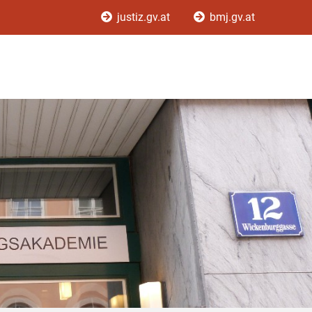
justiz.gv.at
bmj.gv.at