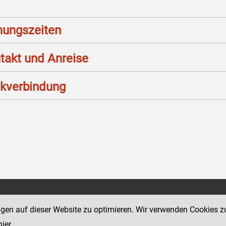
nungszeiten
takt und Anreise
kverbindung
Social Media Kanäle
sse 12
ngen auf dieser Website zu optimieren. Wir verwenden Cookies z
der Justiz und des BMJ
hier
.