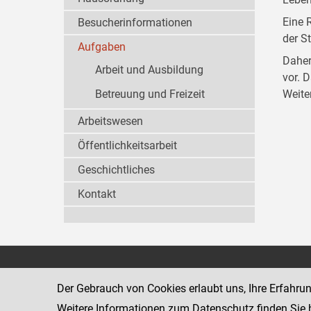
Eine 
Besucherinformationen
der S
Aufgaben
Daher
Arbeit und Ausbildung
vor. 
Betreuung und Freizeit
Weite
Arbeitswesen
Öffentlichkeitsarbeit
Geschichtliches
Kontakt
Justizanstalt Sonnberg
2020 Sonnber
Schlossallee 
Der Gebrauch von Cookies erlaubt uns, Ihre Erfahru
www.justiz.gv.at/son
Weitere Informationen zum Datenschutz finden Sie