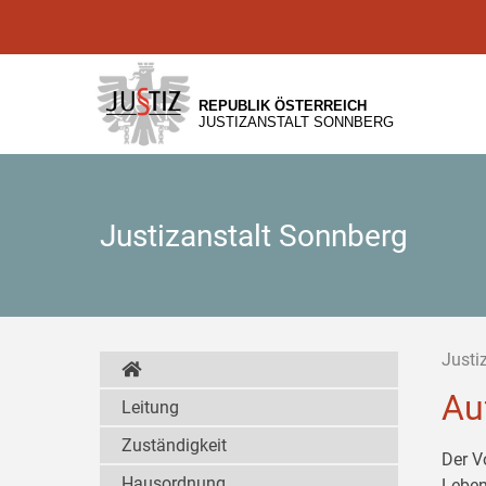
Zur
Zum
Zum
Hauptnavigation
Inhalt
Untermenü
[1]
[2]
[3]
REPUBLIK ÖSTERREICH
JUSTIZANSTALT SONNBERG
Justizanstalt Sonnberg
Justi
Au
Leitung
Zuständigkeit
Der V
Hausordnung
Leben