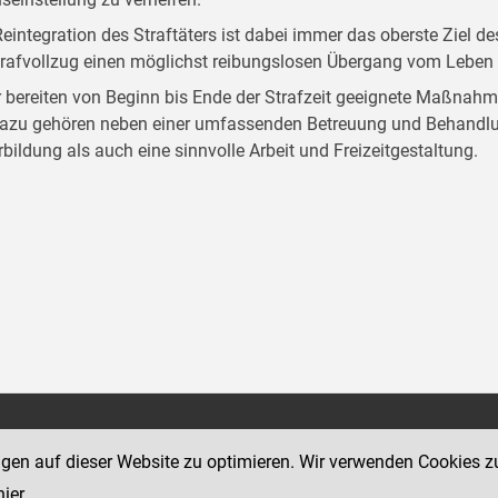
Reintegration des Straftäters ist dabei immer das oberste Ziel d
trafvollzug einen möglichst reibungslosen Übergang vom Leben i
 bereiten von Beginn bis Ende der Strafzeit geeignete Maßnahm
Dazu gehören neben einer umfassenden Betreuung und Behandlun
rbildung als auch eine sinnvolle Arbeit und Freizeitgestaltung.
g
Social Media Kanäle
1
ngen auf dieser Website zu optimieren. Wir verwenden Cookies z
der Justiz und des BMJ
hier
.