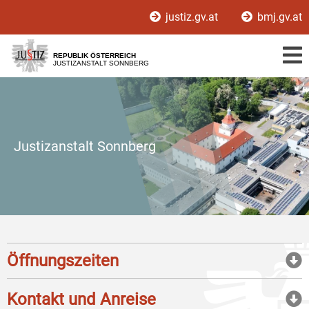
Zur
Zum
justiz.gv.at
bmj.gv.at
Hauptnavigation
Inhalt
[1]
[2]
REPUBLIK ÖSTERREICH
JUSTIZANSTALT SONNBERG
Justizanstalt Sonnberg
Öffnungszeiten
Kontakt und Anreise