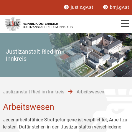
Zur
Zum
Zum
justiz.gv.at
bmj.gv.at
Hauptnavigation
Inhalt
Untermenü
[1]
[2]
[3]
REPUBLIK ÖSTERREICH
JUSTIZANSTALT RIED IM INNKREIS
Justizanstalt Ried im
Innkreis
Justizanstalt Ried im Innkreis
Arbeitswesen
Arbeitswesen
Jeder arbeitsfähige Strafgefangene ist verpflichtet, Arbeit zu
leisten. Dafür stehen in den Justizanstalten verschiedene