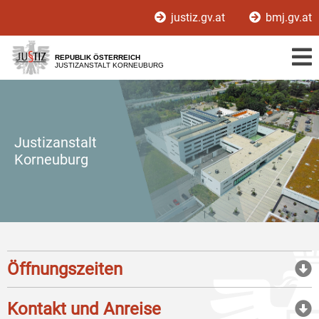
Zur
Zum
justiz.gv.at
bmj.gv.at
Hauptnavigation
Inhalt
[1]
[2]
REPUBLIK ÖSTERREICH
JUSTIZANSTALT KORNEUBURG
Justizanstalt
Korneuburg
Öffnungszeiten
Kontakt und Anreise