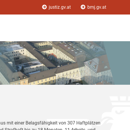
justiz.gv.at
bmj.gv.at
aus mit einer Belagsfähigkeit von 307 Haftplätzen
d Strafhaft bis zu 18 Monaten. 11 Arbeits- und