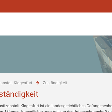
zanstalt Klagenfurt
Zuständigkeit
ständigkeit
ustizanstalt Klagenfurt ist ein landesgerichtliches Gefangenenh
en, Männer, Jugendliche) zum Vollzug der Untersuchungshaft un