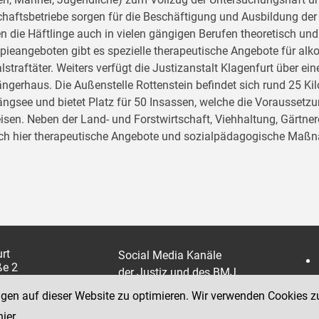
chaftsbetriebe sorgen für die Beschäftigung und Ausbildung de
n die Häftlinge auch in vielen gängigen Berufen theoretisch und
pieangeboten gibt es spezielle therapeutische Angebote für al
lstraftäter. Weiters verfügt die Justizanstalt Klagenfurt über ein
ängerhaus. Die Außenstelle Rottenstein befindet sich rund 25 Kil
ngsee und bietet Platz für 50 Insassen, welche die Voraussetzu
isen. Neben der Land- und Forstwirtschaft, Viehhaltung, Gärtner
ch hier therapeutische Angebote und sozialpädagogische Maß
rt
Social Media Kanäle
ße 2
der Justiz und des BMJ
463 57560
ngen auf dieser Website zu optimieren. Wir verwenden Cookies z
 57560 357 664
hier
.