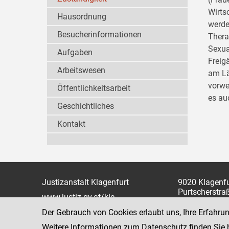
Wirts
Hausordnung
werde
Besucherinformationen
Thera
Sexua
Aufgaben
Freig
Arbeitswesen
am Lä
vorwe
Öffentlichkeitsarbeit
es au
Geschichtliches
Kontakt
Justizanstalt Klagenfurt
9020 Klagenfu
Purtscherstra
www.justiz.gv.at/kla
Telefon: +43 
Dienststelle: 726
Der Gebrauch von Cookies erlaubt uns, Ihre Erfahru
Fax: +43 463
Weitere Informationen zum Datenschutz finden Sie