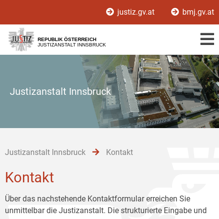
Zur
Zum
Zum
justiz.gv.at
bmj.gv.at
Hauptnavigation
Inhalt
Untermenü
[1]
[2]
[3]
REPUBLIK ÖSTERREICH
JUSTIZANSTALT INNSBRUCK
Justizanstalt Innsbruck
Justizanstalt Innsbruck
Kontakt
Kontakt
Über das nachstehende Kontaktformular erreichen Sie
unmittelbar die Justizanstalt. Die strukturierte Eingabe und