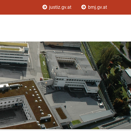
justiz.gv.at
bmj.gv.at