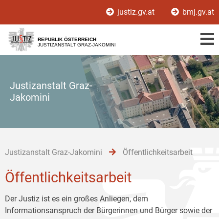
Zur
Zum
Zum
justiz.gv.at
bmj.gv.at
Hauptnavigation
Inhalt
Untermenü
[1]
[2]
[3]
REPUBLIK ÖSTERREICH
JUSTIZANSTALT GRAZ-JAKOMINI
Justizanstalt Graz-
Jakomini
Justizanstalt Graz-Jakomini
Öffentlichkeitsarbeit
Öffentlichkeitsarbeit
Der Justiz ist es ein großes Anliegen, dem
Informationsanspruch der Bürgerinnen und Bürger sowie der