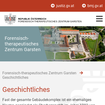
Zur
Zum
Zum
justiz.gv.at
bmj.gv.at
Hauptnavigation
Inhalt
Untermenü
[1]
[2]
[3]
REPUBLIK ÖSTERREICH
FORENSISCH-THERAPEUTISCHES ZENTRUM GARSTEN
Forensisch-
therapeutisches
Zentrum Garsten
Forensisch-therapeutisches Zentrum Garsten
Geschichtliches
Geschichtliches
Fast der gesamte Gebäudekomplex ist ein ehemaliges