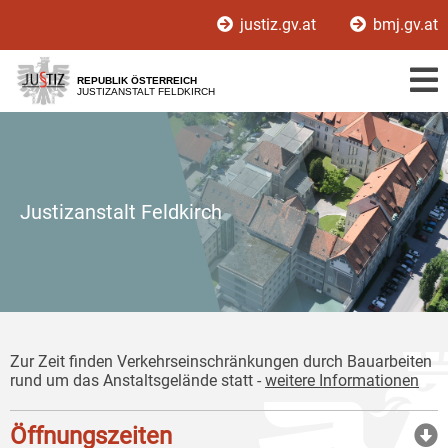
Zur
Zum
justiz.gv.at
bmj.gv.at
Hauptnavigation
Inhalt
[1]
[2]
REPUBLIK ÖSTERREICH
JUSTIZANSTALT FELDKIRCH
Justizanstalt Feldkirch
Zur Zeit finden Verkehrseinschränkungen durch Bauarbeiten
rund um das Anstaltsgelände statt -
weitere
Informationen
Öffnungszeiten