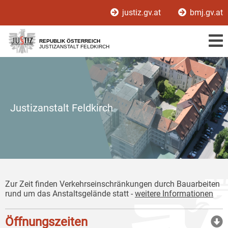
Zur
Zum
justiz.gv.at
bmj.gv.at
Hauptnavigation
Inhalt
[1]
[2]
REPUBLIK ÖSTERREICH
JUSTIZANSTALT FELDKIRCH
Justizanstalt Feldkirch
Zur Zeit finden Verkehrseinschränkungen durch Bauarbeiten
rund um das Anstaltsgelände statt -
weitere
Informationen
Öffnungszeiten